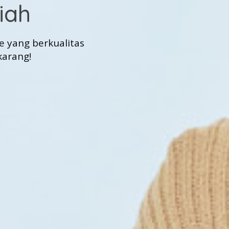
iah
 yang berkualitas
karang!