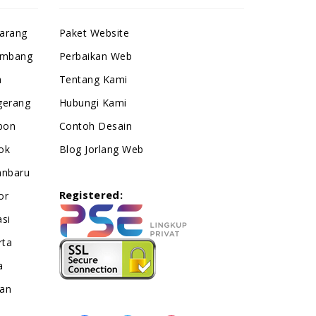
arang
Paket Website
embang
Perbaikan Web
h
Tentang Kami
gerang
Hubungi Kami
bon
Contoh Desain
ok
Blog Jorlang Web
anbaru
Registered:
or
si
rta
a
an