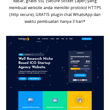
dasar, gratis SSL (Secure Socket Layer) yang
membuat website anda memiliki protokol HTTPS
(http secure), GRATIS plugin chat WhatsApp dan
waktu pembuatan hanya 3 hari*