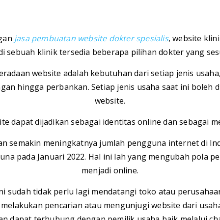
ngan
jasa pembuatan website dokter spesialis
, website kli
 di sebuah klinik tersedia beberapa pilihan dokter yang sesu
beradaan website adalah kebutuhan dari setiap jenis usaha, 
gan hingga perbankan. Setiap jenis usaha saat ini boleh d
website.
te dapat dijadikan sebagai identitas online dan sebagai m
gan semakin meningkatnya jumlah pengguna internet di I
una pada Januari 2022. Hal ini lah yang mengubah pola pe
menjadi online.
ni sudah tidak perlu lagi mendatangi toko atau perusahaa
melakukan pencarian atau mengunjugi website dari usaha
an dapat terhubung dengan pemilik usaha baik melalui cha